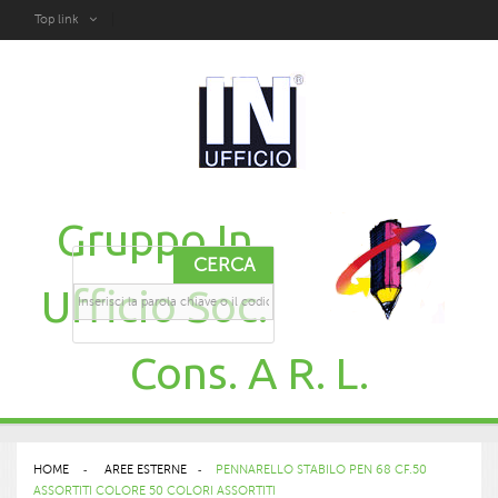
Top link
Gruppo In
CERCA
Ufficio Soc.
Cons. A R. L.
HOME
>
AREE ESTERNE
>
PENNARELLO STABILO PEN 68 CF.50
ASSORTITI COLORE 50 COLORI ASSORTITI