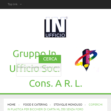
Top link
Gruppo In
CERCA
Ufficio Soc.
Cons. A R. L.
HOME
>
FOOD E CATERING
>
STOVIGLIE MONOUSO
>
COPERCHI
IN PLASTICA PER BICCHIERI DI CARTA ML.350 SENZA FORO