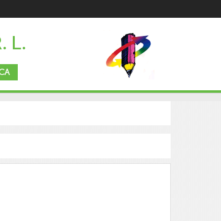
. L.
CA