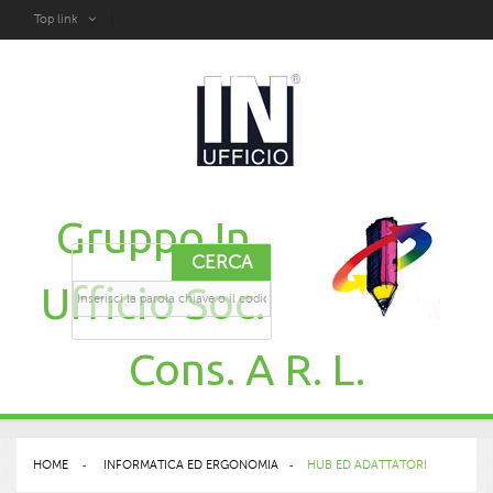
Top link
Gruppo In
CERCA
Ufficio Soc.
Cons. A R. L.
HOME
>
INFORMATICA ED ERGONOMIA
>
HUB ED ADATTATORI