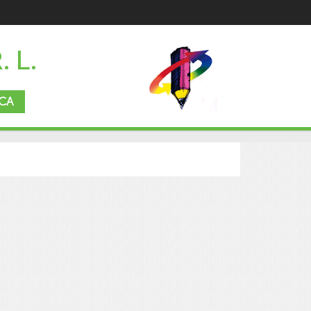
. L.
CA