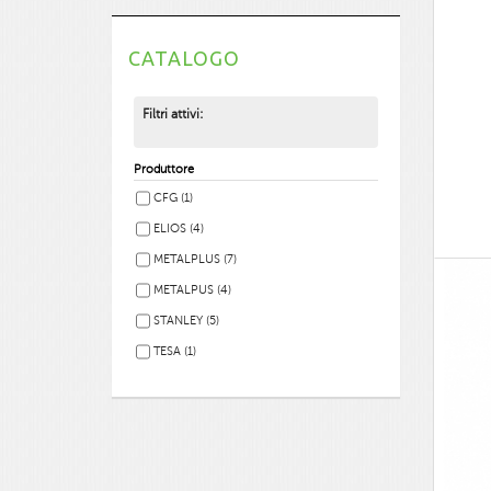
CATALOGO
Filtri attivi:
Produttore
CFG
(1)
ELIOS
(4)
METALPLUS
(7)
METALPUS
(4)
STANLEY
(5)
TESA
(1)