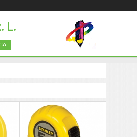
. L.
CA