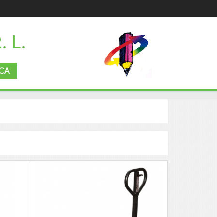
. L.
CA