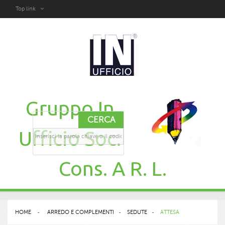
Top link
Gruppo In
CERCA
Ufficio Soc.
Cons. A R. L.
HOME
>
ARREDO E COMPLEMENTI
>
SEDUTE
>
ATTESA