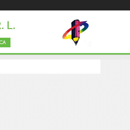
. L.
CA