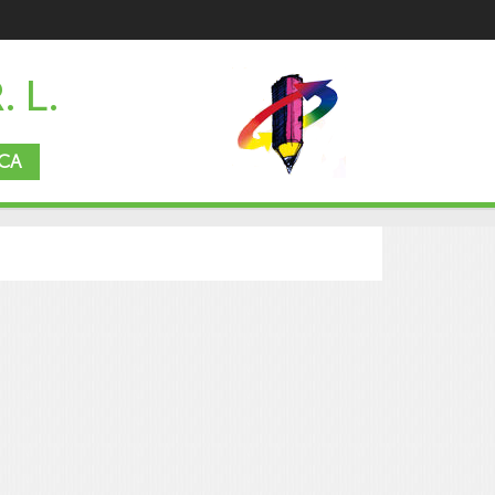
. L.
CA