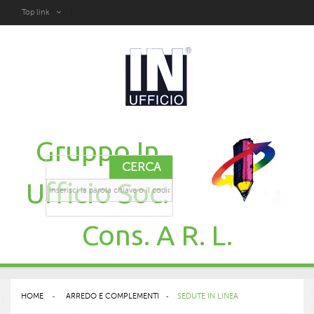
Top link
Gruppo In
CERCA
Ufficio Soc.
Cons. A R. L.
HOME
>
ARREDO E COMPLEMENTI
>
SEDUTE IN LINEA