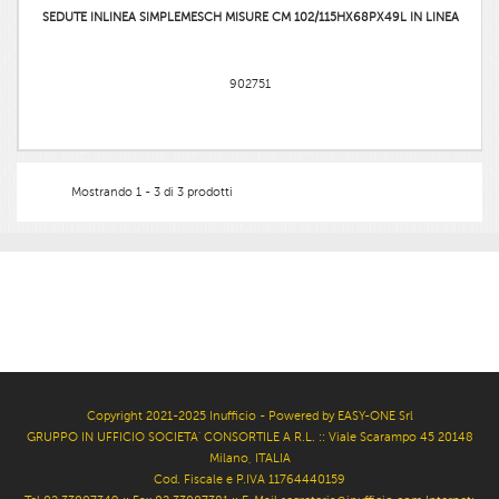
SEDUTE INLINEA SIMPLEMESCH MISURE CM 102/115HX68PX49L IN LINEA
902751
Mostrando 1 - 3 di 3 prodotti
Copyright 2021-2025 Inufficio - Powered by EASY-ONE Srl
GRUPPO IN UFFICIO SOCIETA' CONSORTILE A R.L. :: Viale Scarampo 45 20148
Milano, ITALIA
Cod. Fiscale e P.IVA 11764440159